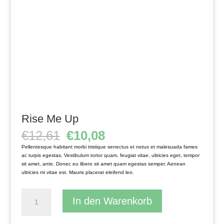
Rise Me Up
Ursprünglicher
Aktueller
€
12,61
€
10,08
Preis
Preis
Pellentesque habitant morbi tristique senectus et netus et malesuada fames
war:
ist:
ac turpis egestas. Vestibulum tortor quam, feugiat vitae, ultricies eget, tempor
€12,61
€10,08.
sit amet, ante. Donec eu libero sit amet quam egestas semper. Aenean
ultricies mi vitae est. Mauris placerat eleifend leo.
Rise
In den Warenkorb
Me
Up
Menge