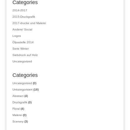
Categories
2014-2017
2015-Druckgrafik
2017-drucke und Malerei
Andere/ Social
Logos
Ölpastelle 2014
Serie Winter
Siebdruck auf Holz
Uncategorized
Categories
0
Uncategorized
0
Produkte
18
Unkategorisiert
18
Produkte
4
Abstract
4
Produkte
0
Druckgrafik
0
Produkte
4
Floral
4
Produkte
0
Malerei
0
Produkte
3
Scenery
3
Produkte