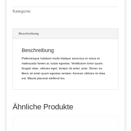
Kategorie:
Unkategorisiert
Beschreibung
Beschreibung
Pellentesque habitant morbi tristique senectus et netus et
malesuada fames ac turpis egestas. Vestibulum tortor quam,
feugiat vitae, ultricies eget, tempor sit amet, ante. Donec eu
libero sit amet quam egestas semper. Aenean ultricies mi vitae
est. Mauris placerat eleifend leo.
Ähnliche Produkte