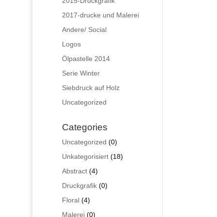
2015-Druckgrafik
2017-drucke und Malerei
Andere/ Social
Logos
Ölpastelle 2014
Serie Winter
Siebdruck auf Holz
Uncategorized
Categories
0
Uncategorized
0
Produkte
18
Unkategorisiert
18
Produkte
4
Abstract
4
Produkte
0
Druckgrafik
0
Produkte
4
Floral
4
Produkte
0
Malerei
0