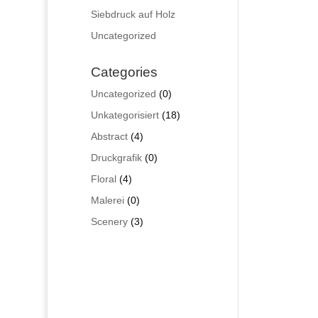
Siebdruck auf Holz
Uncategorized
Categories
0
Uncategorized
0
Produkte
18
Unkategorisiert
18
Produkte
4
Abstract
4
Produkte
0
Druckgrafik
0
Produkte
4
Floral
4
Produkte
0
Malerei
0
Produkte
3
Scenery
3
Produkte