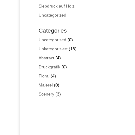
Siebdruck auf Holz
Uncategorized
Categories
0
Uncategorized
0
Produkte
18
Unkategorisiert
18
Produkte
4
Abstract
4
Produkte
0
Druckgrafik
0
Produkte
4
Floral
4
Produkte
0
Malerei
0
Produkte
3
Scenery
3
Produkte