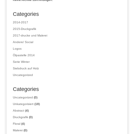
Categories
2014-2017
2015-Druckgrafik
2017-drucke und Malerei
Andere/ Social
Logos
Ölpastelle 2014
Serie Winter
Siebdruck auf Holz
Uncategorized
Categories
0
Uncategorized
0
Produkte
18
Unkategorisiert
18
Produkte
4
Abstract
4
Produkte
0
Druckgrafik
0
Produkte
4
Floral
4
Produkte
0
Malerei
0