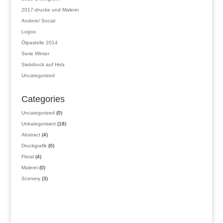
2017-drucke und Malerei
Andere/ Social
Logos
Ölpastelle 2014
Serie Winter
Siebdruck auf Holz
Uncategorized
Categories
0
Uncategorized
0
Produkte
18
Unkategorisiert
18
Produkte
4
Abstract
4
Produkte
0
Druckgrafik
0
Produkte
4
Floral
4
Produkte
0
Malerei
0
Produkte
3
Scenery
3
Produkte