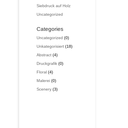
Siebdruck auf Holz
Uncategorized
Categories
0
Uncategorized
0
Produkte
18
Unkategorisiert
18
Produkte
4
Abstract
4
Produkte
0
Druckgrafik
0
Produkte
4
Floral
4
Produkte
0
Malerei
0
Produkte
3
Scenery
3
Produkte