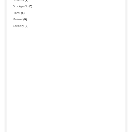
Produkte
0
Druckgrafik
0
Produkte
4
Floral
4
Produkte
0
Malerei
0
Produkte
3
Scenery
3
Produkte