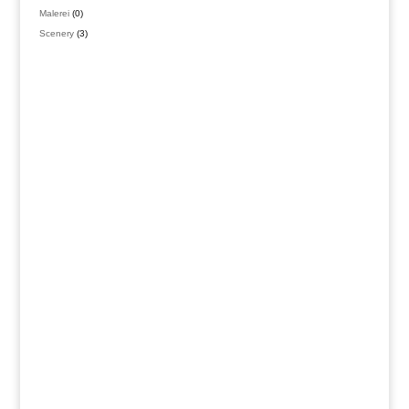
Produkte
0
Malerei
0
Produkte
3
Scenery
3
Produkte