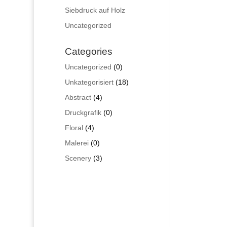
Siebdruck auf Holz
Uncategorized
Categories
0
Uncategorized
0
Produkte
18
Unkategorisiert
18
Produkte
4
Abstract
4
Produkte
0
Druckgrafik
0
Produkte
4
Floral
4
Produkte
0
Malerei
0
Produkte
3
Scenery
3
Produkte