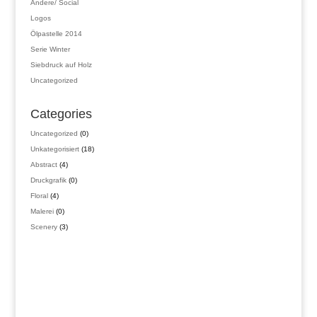
Andere/ Social
Logos
Ölpastelle 2014
Serie Winter
Siebdruck auf Holz
Uncategorized
Categories
0
Uncategorized
0
Produkte
18
Unkategorisiert
18
Produkte
4
Abstract
4
Produkte
0
Druckgrafik
0
Produkte
4
Floral
4
Produkte
0
Malerei
0
Produkte
3
Scenery
3
Produkte