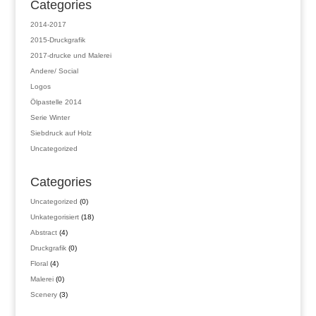
Categories
2014-2017
2015-Druckgrafik
2017-drucke und Malerei
Andere/ Social
Logos
Ölpastelle 2014
Serie Winter
Siebdruck auf Holz
Uncategorized
Categories
0
Uncategorized
0
Produkte
18
Unkategorisiert
18
Produkte
4
Abstract
4
Produkte
0
Druckgrafik
0
Produkte
4
Floral
4
Produkte
0
Malerei
0
Produkte
3
Scenery
3
Produkte